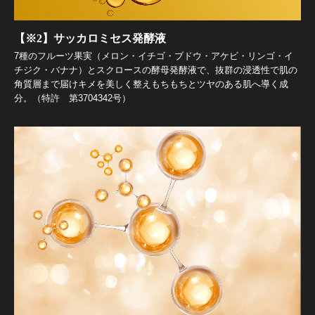
【※2】サッカロミセス発酵液
7種のフルーツ果実（メロン・イチゴ・ブドウ・アケビ・リンゴ・イ
チジク・バナナ）とスクロースの酵母発酵液で、抜群の浸透性で肌の
角質層まで届けキメを美しく整えもちもちとツヤのある肌へ導く成
分。（特許 第3704342号）