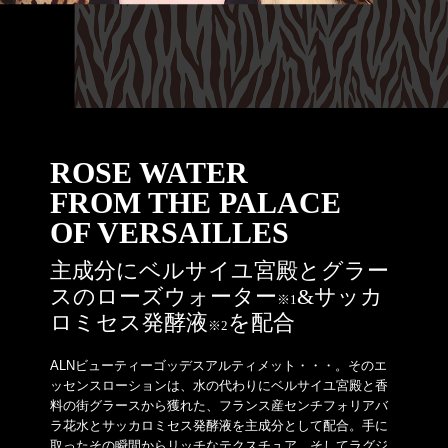
ROSE WATER
FROM THE PALACE
OF VERSAILLES
主成分にベルサイユ宮殿とグラー
スのローズウォーター
&サッカ
※1
ロミセス発酵液
を配合
※2
ALNビューティーゴッデスアルティメット・・・。そのエ
ッセンスローションは、水の代わりにベルサイユ宮殿と香
料の街グラースから獲れた、フランス産センチフォリアバ
ラ花水とサッカロミセス発酵液を主成分として配合。手に
取ったその瞬間からリッチなテクスチュア、そしてラグジ